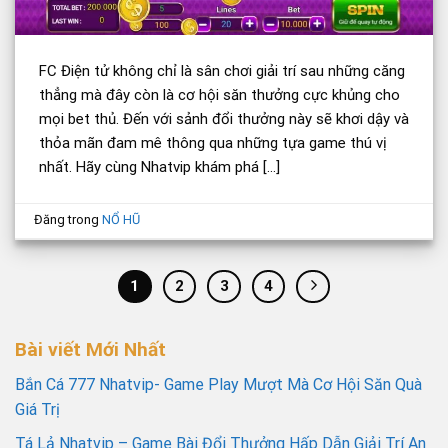
FC Điện tử không chỉ là sân chơi giải trí sau những căng
thẳng mà đây còn là cơ hội săn thưởng cực khủng cho
mọi bet thủ. Đến với sảnh đổi thưởng này sẽ khơi dậy và
thỏa mãn đam mê thông qua những tựa game thú vị
nhất. Hãy cùng Nhatvip khám phá […]
Đăng trong
NỔ HŨ
1
2
3
4
Bài viết Mới Nhất
Bắn Cá 777 Nhatvip- Game Play Mượt Mà Cơ Hội Săn Quà
Giá Trị
Tá Lả Nhatvip – Game Bài Đổi Thưởng Hấp Dẫn Giải Trí An