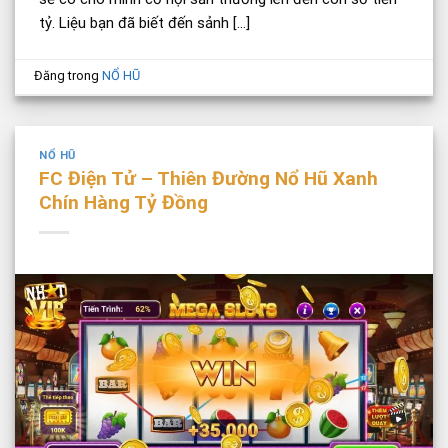
tỷ. Liệu bạn đã biết đến sảnh […]
Đăng trong
NỔ HŨ
NỔ HŨ
FC Điện Tử – Thiên Đường Nổ Hũ Xanh
Chín Hàng Tỷ Đồng