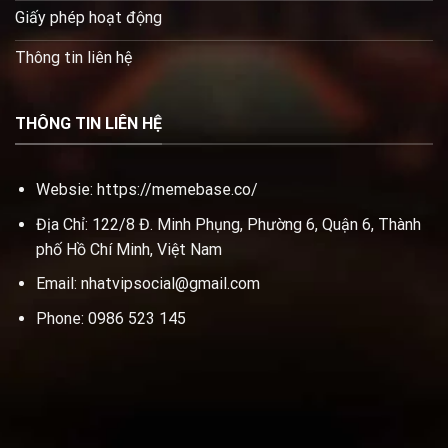
Giấy phép hoạt động
Thông tin liên hệ
THÔNG TIN LIÊN HỆ
Websie:
https://memebase.co/
Địa Chỉ: 122/8 Đ. Minh Phụng, Phường 6, Quận 6, Thành
phố Hồ Chí Minh, Việt Nam
Email:
nhatvipsocial@gmail.com
Phone: 0986 523 145