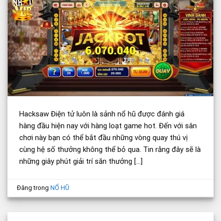
Hacksaw Điện tử luôn là sảnh nổ hũ được đánh giá
hàng đầu hiện nay với hàng loạt game hot. Đến với sân
chơi này bạn có thể bắt đầu những vòng quay thú vị
cùng hệ số thưởng không thể bỏ qua. Tin rằng đây sẽ là
những giây phút giải trí săn thưởng […]
Đăng trong
NỔ HŨ