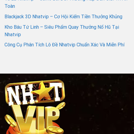
Toàn
Blackjack 3D Nhatvip – Cơ Hội Kiếm Tiền Thưởng Khủng
Kho Báu Tứ Linh – Siêu Phẩm Quay Thưởng Nổ Hũ Tại
Nhatvip
Công Cụ Phân Tích Lô Đề Nhatvip Chuẩn Xác Và Miễn Phí