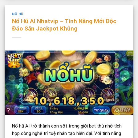
NỔ HŨ
Nổ Hũ AI Nhatvip – Tính Năng Mới Độc
Đáo Săn Jackpot Khủng
Nổ hũ AI trở thành cơn sốt trong giới bet thủ nhờ tích
hợp công nghệ trí tuệ nhân tạo hiện đại. Với tính năng