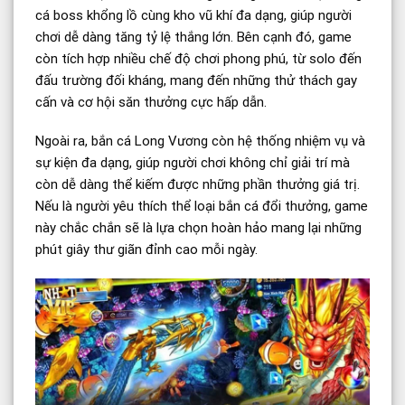
cá boss khổng lồ cùng kho vũ khí đa dạng, giúp người
chơi dễ dàng tăng tỷ lệ thắng lớn. Bên cạnh đó, game
còn tích hợp nhiều chế độ chơi phong phú, từ solo đến
đấu trường đối kháng, mang đến những thử thách gay
cấn và cơ hội săn thưởng cực hấp dẫn.
Ngoài ra, bắn cá Long Vương còn hệ thống nhiệm vụ và
sự kiện đa dạng, giúp người chơi không chỉ giải trí mà
còn dễ dàng thể kiếm được những phần thưởng giá trị.
Nếu là người yêu thích thể loại bắn cá đổi thưởng, game
này chắc chắn sẽ là lựa chọn hoàn hảo mang lại những
phút giây thư giãn đỉnh cao mỗi ngày.