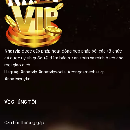
Nhatvip
được cấp phép hoạt động hợp pháp bởi các tổ chức
cá cược uy tín quốc tế, đảm bảo sự an toàn và minh bạch cho
mọi giao dịch.
Hagtag: #nhatvip #nhatvipsocial #conggamenhatvip
#nhatvipuytin
VỀ CHÚNG TÔI
Câu hỏi thường gặp