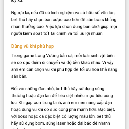
lũy xu.
Ngược lại, nếu đã có kinh nghiệm và sở hữu số vốn lớn,
bet thủ hãy chọn bàn cược cao hơn để săn boss khủng
nhận thưởng cao. Việc lựa chọn đúng bàn chơi giúp mọi
người kiểm soát tốt tài chính và tối ưu lợi nhuận.
Dùng vũ khí phù hợp
Trong game Long Vương bắn cá, mỗi loài sinh vật biển
sẽ có đặc điểm di chuyển và độ bền khác nhau. Vì vậy
anh em cần chọn vũ khí phù hợp để tối ưu hóa khả năng
săn bắn.
Đối với những đàn nhỏ, bet thủ hãy sử dụng súng
thường hoặc đạn lan để tiêu diệt nhiều mục tiêu cùng
lúc. Khi gặp con trung bình, anh em nên nâng cấp đạn
hoặc dùng vũ khí có sức công phá mạnh hơn. Đặc biệt,
với boss hoặc cá đặc biệt có lượng máu lớn, bet thủ
hãy sử dụng bom, súng laser hoặc đại bác để nhanh