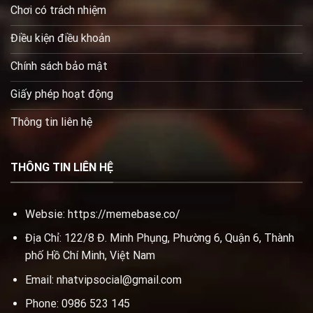
Chơi có trách nhiệm
Điều kiện điều khoản
Chính sách bảo mật
Giấy phép hoạt động
Thông tin liên hệ
THÔNG TIN LIÊN HỆ
Websie:
https://memebase.co/
Địa Chỉ: 122/8 Đ. Minh Phụng, Phường 6, Quận 6, Thành
phố Hồ Chí Minh, Việt Nam
Email:
nhatvipsocial@gmail.com
Phone: 0986 523 145