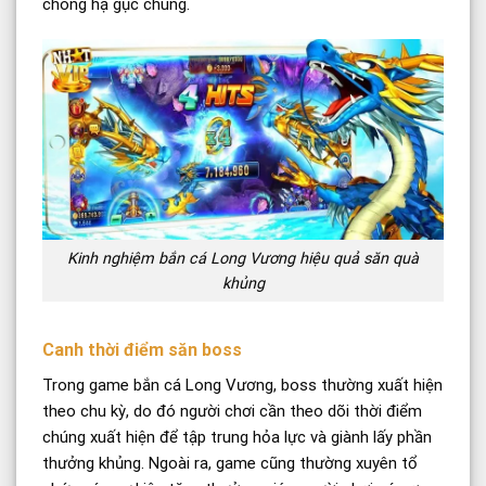
chóng hạ gục chúng.
Kinh nghiệm bắn cá Long Vương hiệu quả săn quà
khủng
Canh thời điểm săn boss
Trong game bắn cá Long Vương, boss thường xuất hiện
theo chu kỳ, do đó người chơi cần theo dõi thời điểm
chúng xuất hiện để tập trung hỏa lực và giành lấy phần
thưởng khủng. Ngoài ra, game cũng thường xuyên tổ