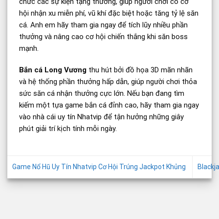
chức các sự kiện tặng thưởng, giúp người chơi có cơ
hội nhận xu miễn phí, vũ khí đặc biệt hoặc tăng tỷ lệ săn
cá. Anh em hãy tham gia ngay để tích lũy nhiều phần
thưởng và nâng cao cơ hội chiến thắng khi săn boss
mạnh.
Bắn cá Long Vương
thu hút bởi đồ họa 3D mãn nhãn
và hệ thống phần thưởng hấp dẫn, giúp người chơi thỏa
sức săn cá nhận thưởng cực lớn. Nếu bạn đang tìm
kiếm một tựa game bắn cá đỉnh cao, hãy tham gia ngay
vào nhà cái uy tín Nhatvip để tận hưởng những giây
phút giải trí kịch tính mỗi ngày.
Game Nổ Hũ Uy Tín Nhatvip Cơ Hội Trúng Jackpot Khủng
Blackj