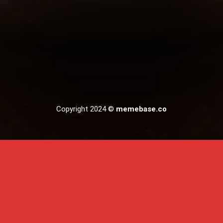
Copyright 2024 ©
memebase.co