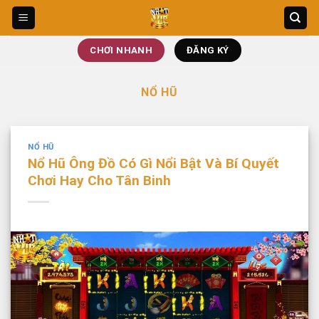
Bỏ
qua
nội
CHƠI NHANH
ĐĂNG KÝ
dung
NỔ HŨ
NỔ HŨ
Nổ Hũ Ông Đồ Có Gì Nổi Bật Và Bí Quyết
Chơi Hay Cho Tân Binh