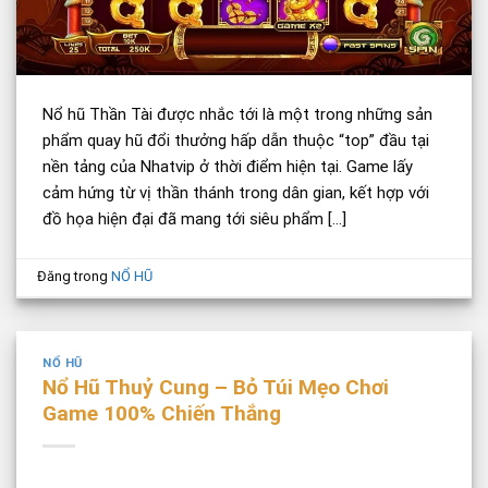
Nổ hũ Thần Tài được nhắc tới là một trong những sản
phẩm quay hũ đổi thưởng hấp dẫn thuộc “top” đầu tại
nền tảng của Nhatvip ở thời điểm hiện tại. Game lấy
cảm hứng từ vị thần thánh trong dân gian, kết hợp với
đồ họa hiện đại đã mang tới siêu phẩm […]
Đăng trong
NỔ HŨ
NỔ HŨ
Nổ Hũ Thuỷ Cung – Bỏ Túi Mẹo Chơi
Game 100% Chiến Thắng