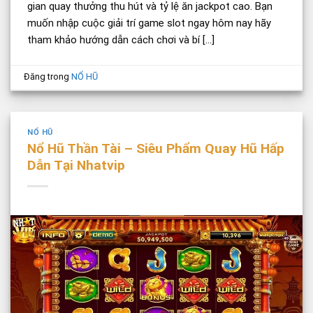
gian quay thưởng thu hút và tỷ lệ ăn jackpot cao. Bạn
muốn nhập cuộc giải trí game slot ngay hôm nay hãy
tham khảo hướng dẫn cách chơi và bí […]
Đăng trong
NỔ HŨ
NỔ HŨ
Nổ Hũ Thần Tài – Siêu Phẩm Quay Hũ Hấp
Dẫn Tại Nhatvip