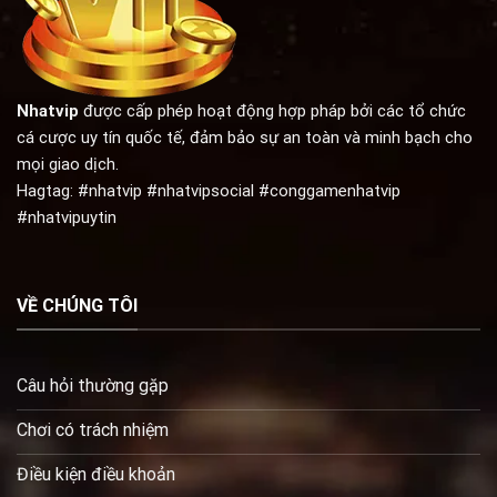
Nhatvip
được cấp phép hoạt động hợp pháp bởi các tổ chức
cá cược uy tín quốc tế, đảm bảo sự an toàn và minh bạch cho
mọi giao dịch.
Hagtag: #nhatvip #nhatvipsocial #conggamenhatvip
#nhatvipuytin
VỀ CHÚNG TÔI
Câu hỏi thường gặp
Chơi có trách nhiệm
Điều kiện điều khoản