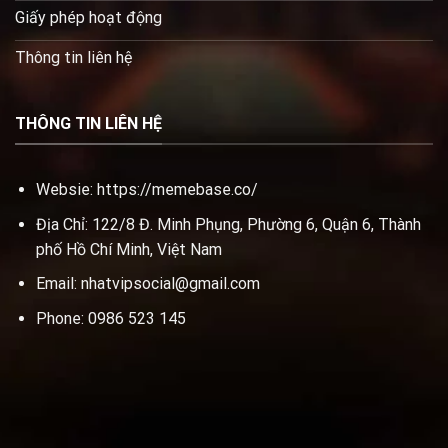
Giấy phép hoạt động
Thông tin liên hệ
THÔNG TIN LIÊN HỆ
Websie:
https://memebase.co/
Địa Chỉ: 122/8 Đ. Minh Phụng, Phường 6, Quận 6, Thành
phố Hồ Chí Minh, Việt Nam
Email:
nhatvipsocial@gmail.com
Phone: 0986 523 145