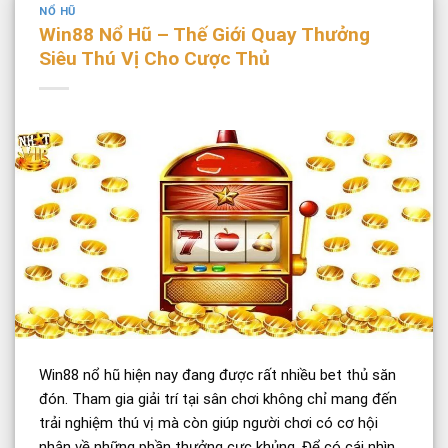
NỔ HŨ
Win88 Nổ Hũ – Thế Giới Quay Thưởng
Siêu Thú Vị Cho Cược Thủ
Win88 nổ hũ hiện nay đang được rất nhiều bet thủ săn
đón. Tham gia giải trí tại sân chơi không chỉ mang đến
trải nghiệm thú vị mà còn giúp người chơi có cơ hội
nhận về những phần thưởng cực khủng. Để có cái nhìn