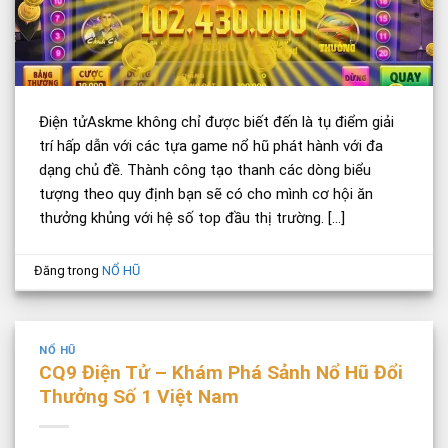
Điện tửAskme không chỉ được biết đến là tụ điểm giải
trí hấp dẫn với các tựa game nổ hũ phát hành với đa
dạng chủ đề. Thành công tạo thanh các dòng biểu
tượng theo quy định bạn sẽ có cho mình cơ hội ăn
thưởng khủng với hệ số top đầu thị trường. […]
Đăng trong
NỔ HŨ
NỔ HŨ
CQ9 Điện Tử – Khám Phá Sảnh Nổ Hũ Đổi
Thưởng Số 1 Việt Nam