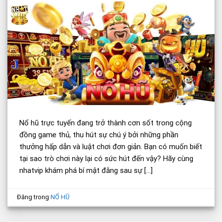
Nổ hũ trực tuyến đang trở thành cơn sốt trong cộng
đồng game thủ, thu hút sự chú ý bởi những phần
thưởng hấp dẫn và luật chơi đơn giản. Bạn có muốn biết
tại sao trò chơi này lại có sức hút đến vậy? Hãy cùng
nhatvip khám phá bí mật đằng sau sự […]
Đăng trong
NỔ HŨ