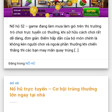
Nổ hũ 52 – game đang làm mưa làm gió trên thị trường
trò chơi trực tuyến có thưởng, khi sở hữu cách chơi rất
dễ dàng, đơn giản. Điểm hấp dẫn của bộ môn chính là
không kén người chơi và ngoài phần thưởng khi chiến
thắng thì các bạn may mắn quay trúng […]
Đăng trong
NỔ HŨ
NỔ HŨ
Nổ hũ trực tuyến – Cơ hội trúng thưởng
lớn ngay tại nhà