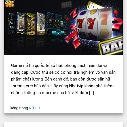
Game nổ hũ quốc tế sở hữu phong cách hiện đại và
đẳng cấp. Cược thủ sẽ có cơ hội trải nghiệm vô vàn sản
phẩm chất lượng. Bên cạnh đó, bạn còn được săn hũ
thưởng cực hấp dẫn. Hãy cùng Nhatvip khám phá thêm
những thông tin mới mẻ qua bài viết dưới […]
Đăng trong
NỔ HŨ