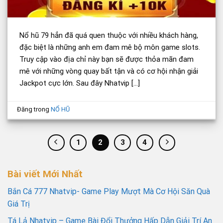
Nổ hũ 79 hẳn đã quá quen thuộc với nhiều khách hàng,
đặc biệt là những anh em đam mê bộ môn game slots.
Truy cập vào địa chỉ này bạn sẽ được thỏa mãn đam
mê với những vòng quay bất tận và có cơ hội nhận giải
Jackpot cực lớn. Sau đây Nhatvip […]
Đăng trong
NỔ HŨ
1
2
3
4
Bài viết Mới Nhất
Bắn Cá 777 Nhatvip- Game Play Mượt Mà Cơ Hội Săn Quà
Giá Trị
Tá Lả Nhatvip – Game Bài Đổi Thưởng Hấp Dẫn Giải Trí An