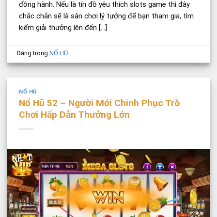
đồng hành. Nếu là tín đồ yêu thích slots game thì đây
chắc chắn sẽ là sân chơi lý tưởng để bạn tham gia, tìm
kiếm giải thưởng lên đến […]
Đăng trong
NỔ HŨ
NỔ HŨ
Nổ Hũ 52 – Người Mới Chinh Phục Trò
Chơi Hấp Dẫn Thưởng Lớn