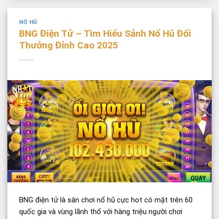
NỔ HŨ
BNG Điện Tử – Tìm Hiểu Sảnh Nổ Hũ Đổi
Thưởng Đỉnh Cao 2025
BNG điện tử là sân chơi nổ hũ cực hot có mặt trên 60
quốc gia và vùng lãnh thổ với hàng triệu người chơi