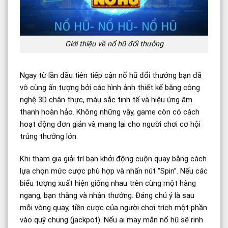
Giới thiệu về nổ hũ đổi thưởng
Ngay từ lần đầu tiên tiếp cận nổ hũ đổi thưởng bạn đã
vô cùng ấn tượng bởi các hình ảnh thiết kế bằng công
nghệ 3D chân thực, màu sắc tinh tế và hiệu ứng âm
thanh hoàn hảo. Không những vậy, game còn có cách
hoạt động đơn giản và mang lại cho người chơi cơ hội
trúng thưởng lớn.
Khi tham gia giải trí bạn khởi động cuộn quay bằng cách
lựa chọn mức cược phù hợp và nhấn nút “Spin”. Nếu các
biểu tượng xuất hiện giống nhau trên cùng một hàng
ngang, bạn thắng và nhận thưởng. Đáng chú ý là sau
mỗi vòng quay, tiền cược của người chơi trích một phần
vào quỹ chung (jackpot). Nếu ai may mắn nổ hũ sẽ rinh