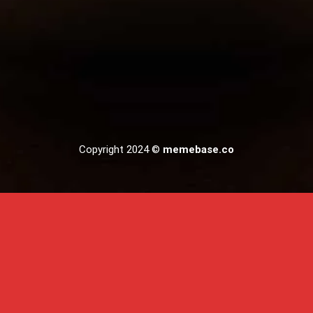
Copyright 2024 ©
memebase.co