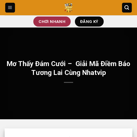
Bỏ
qua
nội
CHƠI NHANH
ĐĂNG KÝ
dung
Mơ Thấy Đám Cưới – Giải Mã Điềm Báo
Tương Lai Cùng Nhatvip