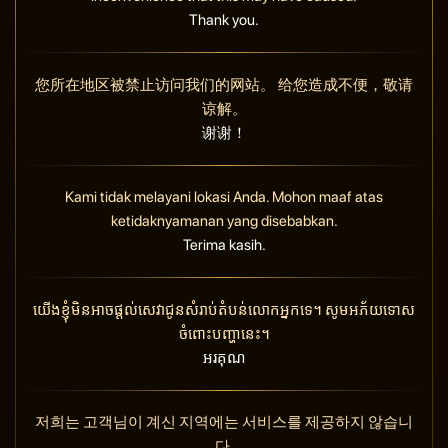
Thank you.
您所在地区被禁止访问我们的网站。 给您造成不便，敬请
谅解。
谢谢！
Kami tidak melayani lokasi Anda. Mohon maaf atas
ketidaknyamanan yang disebabkan.
Terima kasih.
យើងខ្ញុំមិនអាចផ្តល់សេវាជូនសំរាប់តំបន់លោកអ្នកទេ។ សូមអភ័យទោស
ចំពោះបញ្ហានេះ។
អរគុណ
저희는 고객님이 계신 지역에는 서비스를 제공하지 않습니
다.