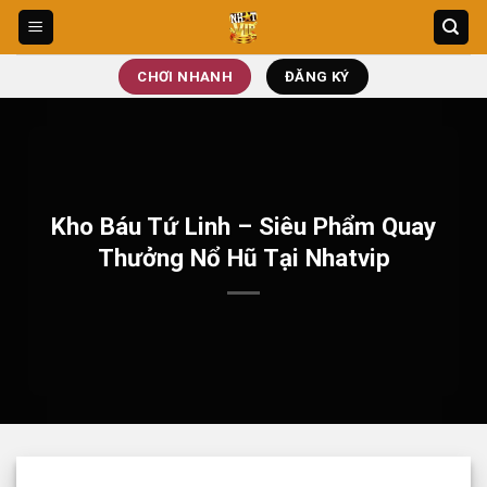
Bỏ
qua
nội
CHƠI NHANH
ĐĂNG KÝ
dung
Kho Báu Tứ Linh – Siêu Phẩm Quay
Thưởng Nổ Hũ Tại Nhatvip