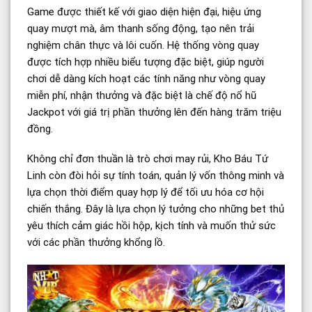
Game được thiết kế với giao diện hiện đại, hiệu ứng
quay mượt mà, âm thanh sống động, tạo nên trải
nghiệm chân thực và lôi cuốn. Hệ thống vòng quay
được tích hợp nhiều biểu tượng đặc biệt, giúp người
chơi dễ dàng kích hoạt các tính năng như vòng quay
miễn phí, nhận thưởng và đặc biệt là chế độ nổ hũ
Jackpot với giá trị phần thưởng lên đến hàng trăm triệu
đồng.
Không chỉ đơn thuần là trò chơi may rủi, Kho Báu Tứ
Linh còn đòi hỏi sự tính toán, quản lý vốn thông minh và
lựa chọn thời điểm quay hợp lý để tối ưu hóa cơ hội
chiến thắng. Đây là lựa chọn lý tưởng cho những bet thủ
yêu thích cảm giác hồi hộp, kịch tính và muốn thử sức
với các phần thưởng khổng lồ.