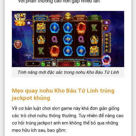
với phần thưởng cao hơn gấp nhiều lần.
Tính năng mới đặc sắc trong nohu Kho Báu Tứ Linh
Mẹo quay nohu Kho Báu Tứ Linh trúng
jackpot khủng
Về cơ bản luật chơi slot game này khá đơn giản giống
các trò chơi nohu thông thường. Tuy nhiên để nâng cao
cơ hội trúng jackpot anh em không thể bỏ qua những
mẹo hữu ích sau, bao gồm: