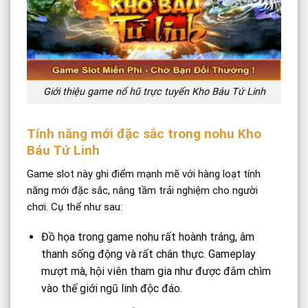
Giới thiệu game nổ hũ trực tuyến Kho Báu Tứ Linh
Tính năng mới đặc sắc trong nohu Kho
Báu Tứ Linh
Game slot này ghi điểm mạnh mẽ với hàng loạt tính
năng mới đặc sắc, nâng tầm trải nghiệm cho người
chơi. Cụ thể như sau:
Đồ họa trong game nohu rất hoành tráng, âm
thanh sống động và rất chân thực. Gameplay
mượt mà, hội viên tham gia như được đắm chìm
vào thế giới ngũ linh độc đáo.