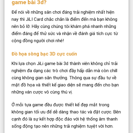
game bài 3d?
Để nói về những sân chơi đáng trải nghiệm nhất hiện
nay thì JiLI Card chắc chắn là điểm đến mà bạn không
nên bỏ lỡ. Hãy cùng chúng tôi khám phá nhanh những
điểm đáng để thử sức và nhận về đánh giá tích cực từ
cộng đồng người chơi nhé!
Đồ họa sòng bạc 3D cực cuốn
Khi lựa chọn JiLi game bài 3d thành viên không chỉ trải
nghiệm đa dạng các trò chơi đầy hấp dẫn mà còn chill
cùng không gian săn thưởng. Thông qua sự đầu tư về
mặt đồ họa và thiết kế giao diện sẽ mang đến cho bạn
những ván cược vô cùng thú vị.
Ở mỗi tựa game đều được thiết kế đẹp mắt trong
không gian tối ưu để dễ dàng thao tác và đặt cược. Bên
cạnh đó là sự kết hợp độc đáo với hệ thống âm thanh
sống động tạo nên những trải nghiệm tuyệt vời hơn.