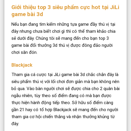
Giới thiệu top 3 siêu phẩm cực hot tại JiLi
game bài 3d
Nếu bạn đang tìm kiếm những tựa game đầy thú vị tại
đây nhưng chưa biết chơi gì thì có thể tham khảo chia
sẻ dưới đây. Chúng tôi sẽ mang đến cho bạn top 3
game bài đổi thưởng 3d thú vị được đông đảo người
chơi săn đón.
Blackjack
Tham gia cá cược tại JiLi game bài 3d chắc chắn đây là
siêu phẩm thú vị với lối chơi đơn giản mà bạn không nên
bỏ qua. Vào bàn người chơi sẽ được chia cho 2 quân bài
ngẫu nhiên, tùy theo số điểm đang có mà bạn được
thực hiện hành động tiếp theo. Sở hữu số điểm càng
gần 21 hay có tổ hợp Blackjack sẽ mang đến cho người
tham gia cơ hội chiến thắng và nhận thưởng khủng từ
đây.