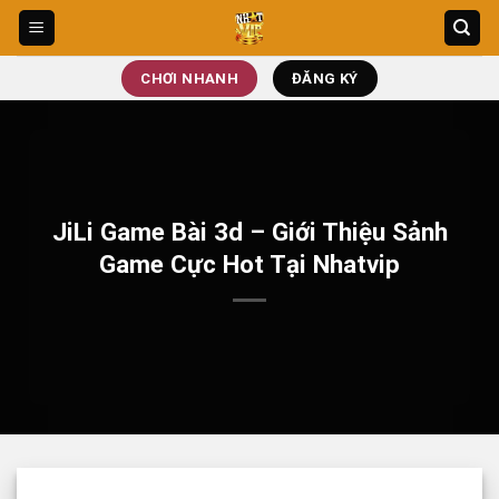
Bỏ
qua
nội
CHƠI NHANH
ĐĂNG KÝ
dung
JiLi Game Bài 3d – Giới Thiệu Sảnh
Game Cực Hot Tại Nhatvip