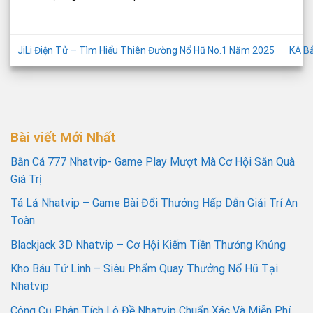
JiLi Điện Tử – Tìm Hiểu Thiên Đường Nổ Hũ No.1 Năm 2025
KA B
Bài viết Mới Nhất
Bắn Cá 777 Nhatvip- Game Play Mượt Mà Cơ Hội Săn Quà
Giá Trị
Tá Lả Nhatvip – Game Bài Đổi Thưởng Hấp Dẫn Giải Trí An
Toàn
Blackjack 3D Nhatvip – Cơ Hội Kiếm Tiền Thưởng Khủng
Kho Báu Tứ Linh – Siêu Phẩm Quay Thưởng Nổ Hũ Tại
Nhatvip
Công Cụ Phân Tích Lô Đề Nhatvip Chuẩn Xác Và Miễn Phí