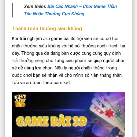
Xem thêm:
Bài Cào Nhanh – Chơi Game Thần
Tốc Nhận Thưởng Cực Khủng
Thanh toán thưởng siêu khủng
Khi trải nghiệm JiLi game bài 3d hội viên sẽ có cơ hội
nhận thưởng siêu khủng với hệ số thưởng cạnh tranh tại
đây. Thông qua đa dạng bàn cược cùng cùng quy định
trả thưởng riêng cho từng siêu phẩm sẽ giúp người chơi
sẽ dễ dàng lựa chọn. Nếu là người chiến thắng trong
cuộc chơi bạn sẽ nhận về cho mình số tiền thắng thần
tốc và an toàn theo cam kết.