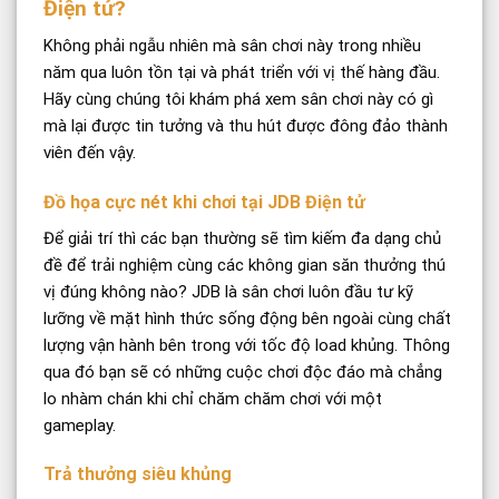
Điện tử?
Không phải ngẫu nhiên mà sân chơi này trong nhiều
năm qua luôn tồn tại và phát triển với vị thế hàng đầu.
Hãy cùng chúng tôi khám phá xem sân chơi này có gì
mà lại được tin tưởng và thu hút được đông đảo thành
viên đến vậy.
Đồ họa cực nét khi chơi tại JDB Điện tử
Để giải trí thì các bạn thường sẽ tìm kiếm đa dạng chủ
đề để trải nghiệm cùng các không gian săn thưởng thú
vị đúng không nào? JDB là sân chơi luôn đầu tư kỹ
lưỡng về mặt hình thức sống động bên ngoài cùng chất
lượng vận hành bên trong với tốc độ load khủng. Thông
qua đó bạn sẽ có những cuộc chơi độc đáo mà chẳng
lo nhàm chán khi chỉ chăm chăm chơi với một
gameplay.
Trả thưởng siêu khủng