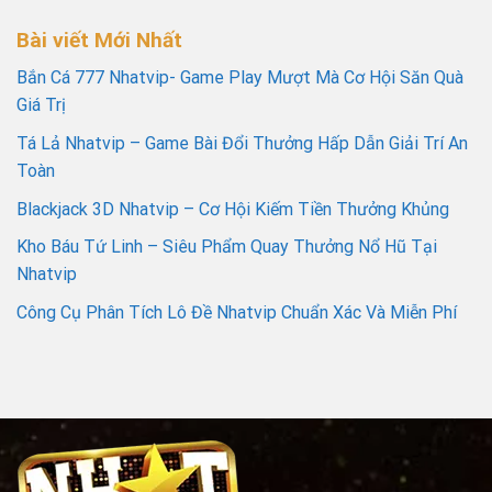
Bài viết Mới Nhất
Bắn Cá 777 Nhatvip- Game Play Mượt Mà Cơ Hội Săn Quà
Giá Trị
Tá Lả Nhatvip – Game Bài Đổi Thưởng Hấp Dẫn Giải Trí An
Toàn
Blackjack 3D Nhatvip – Cơ Hội Kiếm Tiền Thưởng Khủng
Kho Báu Tứ Linh – Siêu Phẩm Quay Thưởng Nổ Hũ Tại
Nhatvip
Công Cụ Phân Tích Lô Đề Nhatvip Chuẩn Xác Và Miễn Phí