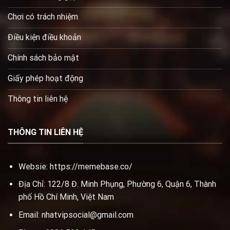
Chơi có trách nhiệm
Điều kiện điều khoản
Chính sách bảo mật
Giấy phép hoạt động
Thông tin liên hệ
THÔNG TIN LIÊN HỆ
Websie:
https://memebase.co/
Địa Chỉ: 122/8 Đ. Minh Phụng, Phường 6, Quận 6, Thành
phố Hồ Chí Minh, Việt Nam
Email:
nhatvipsocial@gmail.com