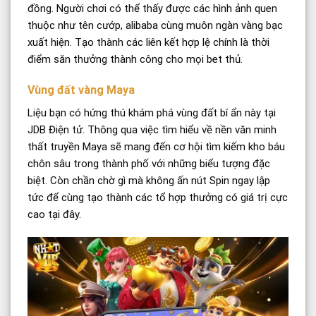
đồng. Người chơi có thể thấy được các hình ảnh quen
thuộc như tên cướp, alibaba cùng muôn ngàn vàng bạc
xuất hiện. Tạo thành các liên kết hợp lệ chính là thời
điểm săn thưởng thành công cho mọi bet thủ.
Vùng đất vàng Maya
Liệu bạn có hứng thú khám phá vùng đất bí ẩn này tại
JDB Điện tử. Thông qua việc tìm hiểu về nền văn minh
thất truyền Maya sẽ mang đến cơ hội tìm kiếm kho báu
chôn sâu trong thành phố với những biểu tượng đặc
biệt. Còn chần chờ gì mà không ấn nút Spin ngay lập
tức để cùng tạo thành các tổ hợp thưởng có giá trị cực
cao tại đây.