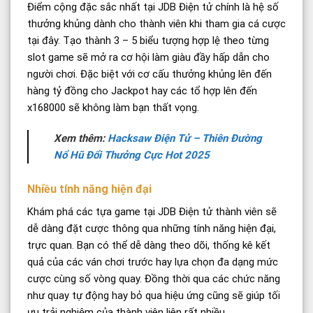
Điểm cộng đặc sắc nhất tại JDB Điện tử chính là hệ số
thưởng khủng dành cho thành viên khi tham gia cá cược
tại đây. Tạo thành 3 – 5 biểu tượng hợp lệ theo từng
slot game sẽ mở ra cơ hội làm giàu đầy hấp dẫn cho
người chơi. Đặc biệt với cơ cấu thưởng khủng lên đến
hàng tỷ đồng cho Jackpot hay các tổ hợp lên đến
x168000 sẽ không làm bạn thất vọng.
Xem thêm:
Hacksaw Điện Tử – Thiên Đường
Nổ Hũ Đổi Thưởng Cực Hot 2025
Nhiều tính năng hiện đại
Khám phá các tựa game tại JDB Điện tử thành viên sẽ
dễ dàng đặt cược thông qua những tính năng hiện đại,
trực quan. Bạn có thể dễ dàng theo dõi, thống kê kết
quả của các ván chơi trước hay lựa chọn đa dạng mức
cược cùng số vòng quay. Đồng thời qua các chức năng
như quay tự động hay bỏ qua hiệu ứng cũng sẽ giúp tối
ưu trải nghiệm của thành viên liên rất nhiều.