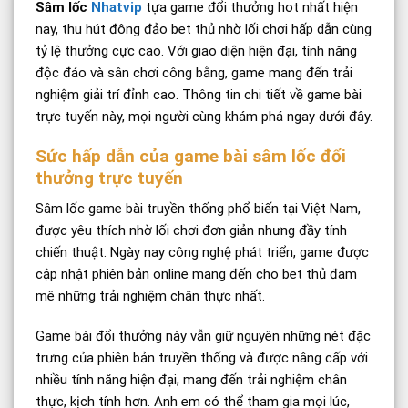
Sâm lốc
Nhatvip
tựa game đổi thưởng hot nhất hiện
nay, thu hút đông đảo bet thủ nhờ lối chơi hấp dẫn cùng
tỷ lệ thưởng cực cao. Với giao diện hiện đại, tính năng
độc đáo và sân chơi công bằng, game mang đến trải
nghiệm giải trí đỉnh cao. Thông tin chi tiết về game bài
trực tuyến này, mọi người cùng khám phá ngay dưới đây.
Sức hấp dẫn của game bài sâm lốc đổi
thưởng trực tuyến
Sâm lốc game bài truyền thống phổ biến tại Việt Nam,
được yêu thích nhờ lối chơi đơn giản nhưng đầy tính
chiến thuật. Ngày nay công nghệ phát triển, game được
cập nhật phiên bản online mang đến cho bet thủ đam
mê những trải nghiệm chân thực nhất.
Game bài đổi thưởng này vẫn giữ nguyên những nét đặc
trưng của phiên bản truyền thống và được nâng cấp với
nhiều tính năng hiện đại, mang đến trải nghiệm chân
thực, kịch tính hơn. Anh em có thể tham gia mọi lúc,