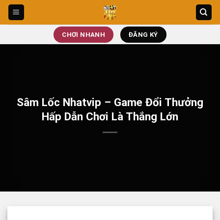
Bỏ
qua
nội
CHƠI NHANH
ĐĂNG KÝ
dung
Sâm Lốc Nhatvip – Game Đổi Thưởng
Hấp Dẫn Chơi Là Thắng Lớn