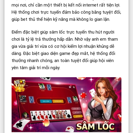
mọi nơi, chỉ cần một thiết bị kết nối internet rất tiện lợi.
Hệ thống chơi trực tuyến đảm bảo công bằng tuyệt đối,
giúp bet thủ thể hiện kỹ năng mà không lo gian lận.
Điểm đặc biệt giúp sâm lốc trực tuyến thu hút người
chơi là tỷ lệ trả thưởng hấp dẫn. Nhờ vậy anh em tham
gia vừa giải trí vừa có cơ hội kiếm lợi nhuận khủng dễ
dàng. Đặc biệt giao diện game đẹp mắt, hệ thống đổi
thưởng nhanh chóng, an toàn tuyệt đối giúp hội viên
yên tâm giải trí mỗi ngày.