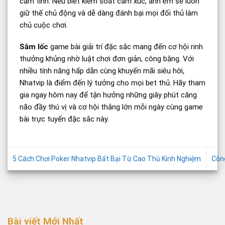
cảm tính. Nếu biết kiểm soát cảm xúc, anh em sẽ luôn
giữ thế chủ động và dễ dàng đánh bại mọi đối thủ làm
chủ cuộc chơi.
Sâm lốc
game bài giải trí đặc sắc mang đến cơ hội rinh
thưởng khủng nhờ luật chơi đơn giản, công bằng. Với
nhiều tính năng hấp dẫn cùng khuyến mãi siêu hời,
Nhatvip là điểm đến lý tưởng cho mọi bet thủ. Hãy tham
gia ngay hôm nay để tận hưởng những giây phút căng
não đầy thú vị và cơ hội thắng lớn mỗi ngày cùng game
bài trực tuyến đặc sắc này.
5 Cách Chơi Poker Nhatvip Bất Bại Từ Cao Thủ Kinh Nghiệm
Công
Bài viết Mới Nhất