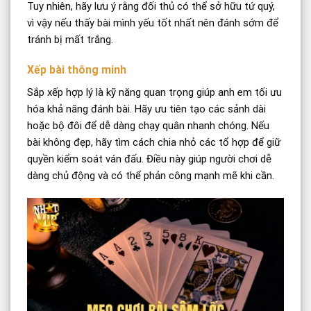
Tuy nhiên, hãy lưu ý rằng đối thủ có thể sở hữu tứ quý,
vì vậy nếu thấy bài mình yếu tốt nhất nên đánh sớm để
tránh bị mất trắng.
Xếp bài thông minh
Sắp xếp hợp lý là kỹ năng quan trọng giúp anh em tối ưu
hóa khả năng đánh bài. Hãy ưu tiên tạo các sảnh dài
hoặc bộ đôi để dễ dàng chạy quân nhanh chóng. Nếu
bài không đẹp, hãy tìm cách chia nhỏ các tổ hợp để giữ
quyền kiểm soát ván đấu. Điều này giúp người chơi dễ
dàng chủ động và có thể phản công mạnh mẽ khi cần.