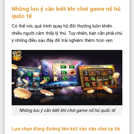
Những lưu ý cần biết khi chơi game nổ hũ
quốc tế
Có thể nói, quá trình quay hũ đổi thưởng luôn khiến
nhiều người cảm thấy lý thú. Tuy nhiên, bạn cần phải chú
ý những điều sau đây để trải nghiệm thêm trọn vẹn.
Những lưu ý cần biết khi chơi game nổ hũ quốc tế
Lựa chọn đúng đường liên kết vào sân chơi uy tín