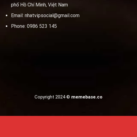
phố Hồ Chí Minh, Việt Nam
Email:
nhatvipsocial@gmail.com
Phone: 0986 523 145
Copyright 2024 ©
memebase.co