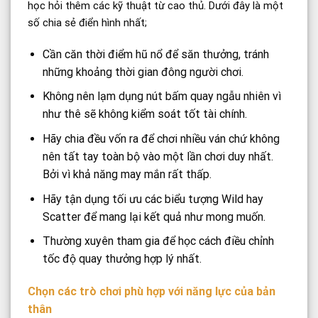
học hỏi thêm các kỹ thuật từ cao thủ. Dưới đây là một
số chia sẻ điển hình nhất;
Cần căn thời điểm hũ nổ để săn thưởng, tránh
những khoảng thời gian đông người chơi.
Không nên lạm dụng nút bấm quay ngẫu nhiên vì
như thê sẽ không kiểm soát tốt tài chính.
Hãy chia đều vốn ra để chơi nhiều ván chứ không
nên tất tay toàn bộ vào một lần chơi duy nhất.
Bởi vì khả năng may mắn rất thấp.
Hãy tận dụng tối ưu các biểu tượng Wild hay
Scatter để mang lại kết quả như mong muốn.
Thường xuyên tham gia để học cách điều chỉnh
tốc độ quay thưởng hợp lý nhất.
Chọn các trò chơi phù hợp với năng lực của bản
thân