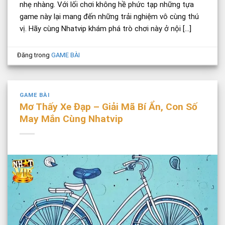
nhẹ nhàng. Với lối chơi không hề phức tạp những tựa
game này lại mang đến những trải nghiệm vô cùng thú
vị. Hãy cùng Nhatvip khám phá trò chơi này ở nội […]
Đăng trong
GAME BÀI
GAME BÀI
Mơ Thấy Xe Đạp – Giải Mã Bí Ẩn, Con Số
May Mắn Cùng Nhatvip