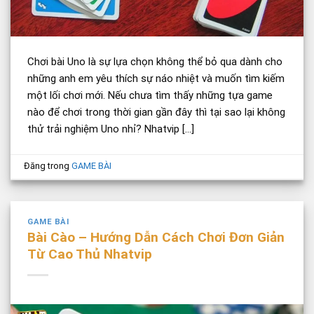
Chơi bài Uno là sự lựa chọn không thể bỏ qua dành cho
những anh em yêu thích sự náo nhiệt và muốn tìm kiếm
một lối chơi mới. Nếu chưa tìm thấy những tựa game
nào để chơi trong thời gian gần đây thì tại sao lại không
thử trải nghiệm Uno nhỉ? Nhatvip […]
Đăng trong
GAME BÀI
GAME BÀI
Bài Cào – Hướng Dẫn Cách Chơi Đơn Giản
Từ Cao Thủ Nhatvip