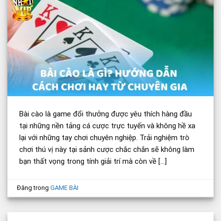
Bài cào là game đổi thưởng được yêu thích hàng đầu
tại những nền tảng cá cược trực tuyến và không hề xa
lại với những tay chơi chuyên nghiệp. Trải nghiệm trò
chơi thú vị này tại sảnh cược chắc chắn sẽ không làm
bạn thất vọng trong tính giải trí mà còn về […]
Đăng trong
GAME BÀI