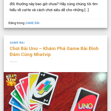
đổi thưởng này bao giờ chưa? Hãy cùng chúng tôi tìm
hiểu về catte và cách chơi siêu dễ cho những […]
Đăng trong
GAME BÀI
GAME BÀI
Chơi Bài Uno – Khám Phá Game Bài Đình
Đám Cùng Nhatvip