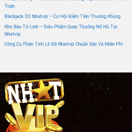
Toàn
Blackjack 3D Nhatvip – Cơ Hội Kiếm Tiền Thưởng Khủng
Kho Báu Tứ Linh – Siêu Phẩm Quay Thưởng Nổ Hũ Tại
Nhatvip
Công Cụ Phân Tích Lô Đề Nhatvip Chuẩn Xác Và Miễn Phí