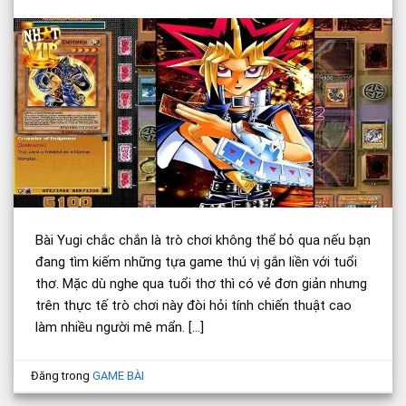
Bài Yugi chắc chắn là trò chơi không thể bỏ qua nếu bạn
đang tìm kiếm những tựa game thú vị gắn liền với tuổi
thơ. Mặc dù nghe qua tuổi thơ thì có vẻ đơn giản nhưng
trên thực tế trò chơi này đòi hỏi tính chiến thuật cao
làm nhiều người mê mẩn. […]
Đăng trong
GAME BÀI