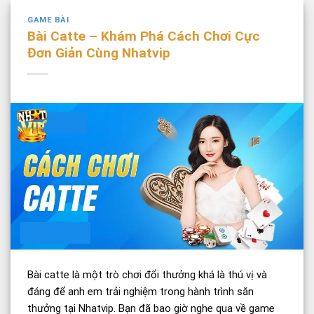
GAME BÀI
Bài Catte – Khám Phá Cách Chơi Cực
Đơn Giản Cùng Nhatvip
Bài catte là một trò chơi đổi thưởng khá là thú vị và
đáng để anh em trải nghiệm trong hành trình săn
thưởng tại Nhatvip. Bạn đã bao giờ nghe qua về game