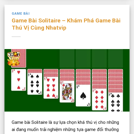
GAME BÀI
Game Bài Solitaire – Khám Phá Game Bài
Thú Vị Cùng Nhatvip
Game bài Solitaire là sự lựa chọn khá thú vị cho những
ai đang muốn trải nghiệm những tựa game đổi thưởng