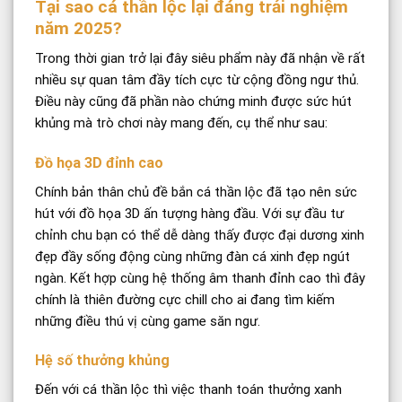
Tại sao cá thần lộc lại đáng trải nghiệm
năm 2025?
Trong thời gian trở lại đây siêu phẩm này đã nhận về rất
nhiều sự quan tâm đầy tích cực từ cộng đồng ngư thủ.
Điều này cũng đã phần nào chứng minh được sức hút
khủng mà trò chơi này mang đến, cụ thể như sau:
Đồ họa 3D đỉnh cao
Chính bản thân chủ đề bắn cá thần lộc đã tạo nên sức
hút với đồ họa 3D ấn tượng hàng đầu. Với sự đầu tư
chỉnh chu bạn có thể dễ dàng thấy được đại dương xinh
đẹp đầy sống động cùng những đàn cá xinh đẹp ngút
ngàn. Kết hợp cùng hệ thống âm thanh đỉnh cao thì đây
chính là thiên đường cực chill cho ai đang tìm kiếm
những điều thú vị cùng game săn ngư.
Hệ số thưởng khủng
Đến với cá thần lộc thì việc thanh toán thưởng xanh