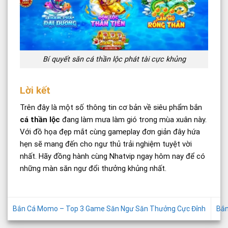
Bí quyết săn cá thần lộc phát tài cực khủng
Lời kết
Trên đây là một số thông tin cơ bản về siêu phẩm bắn
cá thần lộc
đang làm mưa làm gió trong mùa xuân này.
Với đồ họa đẹp mắt cùng gameplay đơn giản đây hứa
hẹn sẽ mang đến cho ngư thủ trải nghiệm tuyệt vời
nhất. Hãy đồng hành cùng Nhatvip ngay hôm nay để có
những màn săn ngư đổi thưởng khủng nhất.
Bắn Cá Momo – Top 3 Game Săn Ngư Săn Thưởng Cực Đỉnh
Bắn