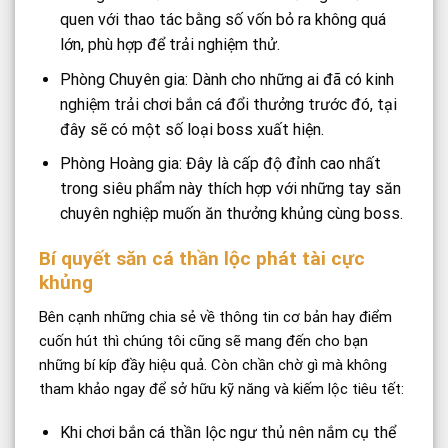
quen với thao tác bằng số vốn bỏ ra không quá
lớn, phù hợp để trải nghiệm thử.
Phòng Chuyên gia: Dành cho những ai đã có kinh
nghiệm trải chơi bắn cá đổi thưởng trước đó, tại
đây sẽ có một số loại boss xuất hiện.
Phòng Hoàng gia: Đây là cấp độ đỉnh cao nhất
trong siêu phẩm này thích hợp với những tay săn
chuyên nghiệp muốn ăn thưởng khủng cùng boss.
Bí quyết săn cá thần lộc phát tài cực
khủng
Bên cạnh những chia sẻ về thông tin cơ bản hay điểm
cuốn hút thì chúng tôi cũng sẽ mang đến cho bạn
những bí kíp đầy hiệu quả. Còn chần chờ gì mà không
tham khảo ngay để sở hữu kỹ năng và kiếm lộc tiêu tết:
Khi chơi bắn cá thần lộc ngư thủ nên nắm cụ thể