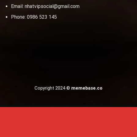
Email:
nhatvipsocial@gmail.com
Phone: 0986 523 145
Copyright 2024 ©
memebase.co