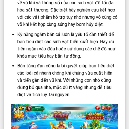
về vũ khí và thông số của các sinh vật để tối đa
hóa sát thương. Đặc biệt hãy nghiên cứu kết hợp
với các vật phẩm hỗ trợ tuy nhỏ nhưng vô cùng có
võ khi kết hợp cùng súng hay bom hủy diệt.
Kỹ năng ngắm bắn cá luôn là yếu tố cần thiết để
bạn tiêu diệt các sinh vật biển xuất hiện. Hãy ưu
tiên ngắm vào đầu hoặc sử dụng các chế độ ngư
khóa mục tiêu hay bắn tự động.
Bắn tăng đạn cũng là bí quyết giúp bạn tiêu diệt
các loài cá nhanh chóng khi chúng vừa xuất hiện
và tiến gần đến vũ khí. Với những con nhỏ cũng
đừng bỏ qua nhé, mặc dù ít vàng nhưng dễ tiêu
diệt và tích lũy tài nguyên.