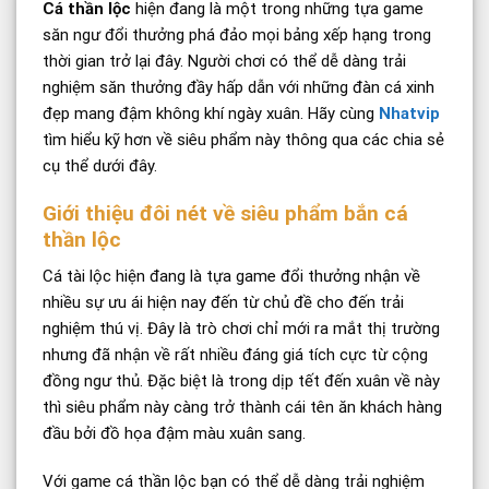
Cá thần lộc
hiện đang là một trong những tựa game
săn ngư đổi thưởng phá đảo mọi bảng xếp hạng trong
thời gian trở lại đây. Người chơi có thể dễ dàng trải
nghiệm săn thưởng đầy hấp dẫn với những đàn cá xinh
đẹp mang đậm không khí ngày xuân. Hãy cùng
Nhatvip
tìm hiểu kỹ hơn về siêu phẩm này thông qua các chia sẻ
cụ thể dưới đây.
Giới thiệu đôi nét về siêu phẩm bắn cá
thần lộc
Cá tài lộc hiện đang là tựa game đổi thưởng nhận về
nhiều sự ưu ái hiện nay đến từ chủ đề cho đến trải
nghiệm thú vị. Đây là trò chơi chỉ mới ra mắt thị trường
nhưng đã nhận về rất nhiều đáng giá tích cực từ cộng
đồng ngư thủ. Đặc biệt là trong dịp tết đến xuân về này
thì siêu phẩm này càng trở thành cái tên ăn khách hàng
đầu bởi đồ họa đậm màu xuân sang.
Với game cá thần lộc bạn có thể dễ dàng trải nghiệm