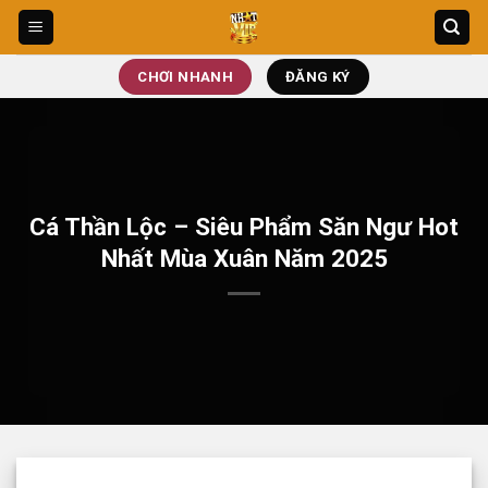
Bỏ
qua
nội
CHƠI NHANH
ĐĂNG KÝ
dung
Cá Thần Lộc – Siêu Phẩm Săn Ngư Hot
Nhất Mùa Xuân Năm 2025