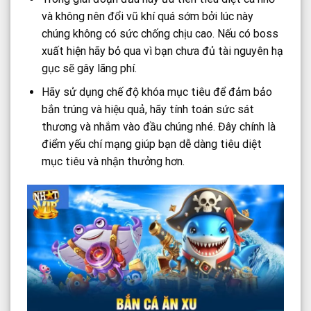
và không nên đổi vũ khí quá sớm bởi lúc này
chúng không có sức chống chịu cao. Nếu có boss
xuất hiện hãy bỏ qua vì bạn chưa đủ tài nguyên hạ
gục sẽ gây lãng phí.
Hãy sử dụng chế độ khóa mục tiêu để đảm bảo
bắn trúng và hiệu quả, hãy tính toán sức sát
thương và nhắm vào đầu chúng nhé. Đây chính là
điểm yếu chí mạng giúp bạn dễ dàng tiêu diệt
mục tiêu và nhận thưởng hơn.