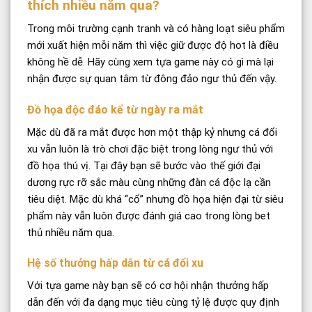
thích nhiều năm qua?
Trong môi trường cạnh tranh và có hàng loạt siêu phẩm
mới xuất hiện mỗi năm thì việc giữ được độ hot là điều
không hề dễ. Hãy cùng xem tựa game này có gì mà lại
nhận được sự quan tâm từ đông đảo ngư thủ đến vậy.
Đồ họa độc đáo kể từ ngày ra mắt
Mặc dù đã ra mắt được hơn một thập kỷ nhưng cá đổi
xu vẫn luôn là trò chơi đặc biệt trong lòng ngư thủ với
đồ họa thú vị. Tại đây bạn sẽ bước vào thế giới đại
dương rực rỡ sắc màu cùng những đàn cá độc lạ cần
tiêu diệt. Mặc dù khá “cổ” nhưng đồ họa hiện đại từ siêu
phẩm này vẫn luôn được đánh giá cao trong lòng bet
thủ nhiều năm qua.
Hệ số thưởng hấp dẫn từ cá đổi xu
Với tựa game này bạn sẽ có cơ hội nhận thưởng hấp
dẫn đến với đa dạng mục tiêu cùng tỷ lệ được quy định