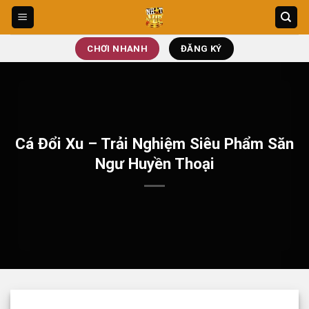
Bỏ
qua
nội
CHƠI NHANH
ĐĂNG KÝ
dung
Cá Đổi Xu – Trải Nghiệm Siêu Phẩm Săn
Ngư Huyền Thoại