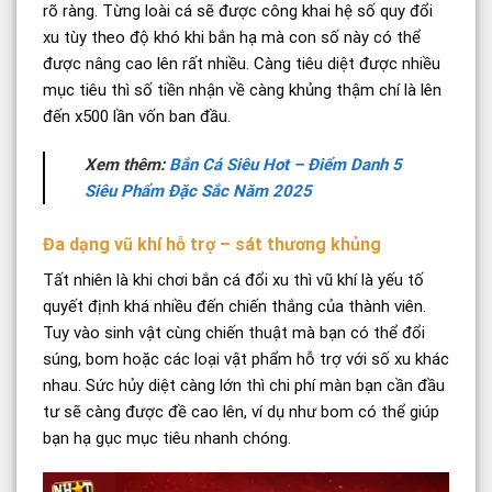
rõ ràng. Từng loài cá sẽ được công khai hệ số quy đổi
xu tùy theo độ khó khi bắn hạ mà con số này có thể
được nâng cao lên rất nhiều. Càng tiêu diệt được nhiều
mục tiêu thì số tiền nhận về càng khủng thậm chí là lên
đến x500 lần vốn ban đầu.
Xem thêm:
Bắn Cá Siêu Hot – Điểm Danh 5
Siêu Phẩm Đặc Sắc Năm 2025
Đa dạng vũ khí hỗ trợ – sát thương khủng
Tất nhiên là khi chơi bắn cá đổi xu thì vũ khí là yếu tố
quyết định khá nhiều đến chiến thắng của thành viên.
Tuy vào sinh vật cùng chiến thuật mà bạn có thể đổi
súng, bom hoặc các loại vật phẩm hỗ trợ với số xu khác
nhau. Sức hủy diệt càng lớn thì chi phí màn bạn cần đầu
tư sẽ càng được đề cao lên, ví dụ như bom có thể giúp
bạn hạ gục mục tiêu nhanh chóng.