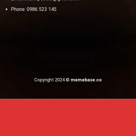
Phone: 0986 523 145
Copyright 2024 ©
memebase.co