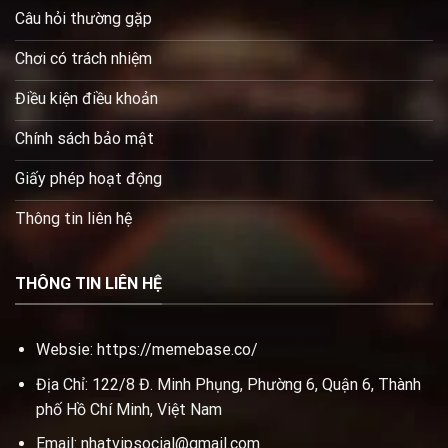
Câu hỏi thường gặp
Chơi có trách nhiệm
Điều kiện điều khoản
Chính sách bảo mật
Giấy phép hoạt động
Thông tin liên hệ
THÔNG TIN LIÊN HỆ
Websie:
https://memebase.co/
Địa Chỉ: 122/8 Đ. Minh Phụng, Phường 6, Quận 6, Thành
phố Hồ Chí Minh, Việt Nam
Email:
nhatvipsocial@gmail.com