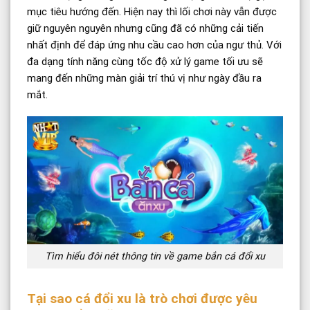
mục tiêu hướng đến. Hiện nay thì lối chơi này vẫn được
giữ nguyên nguyên nhưng cũng đã có những cải tiến
nhất định để đáp ứng nhu cầu cao hơn của ngư thủ. Với
đa dạng tính năng cùng tốc độ xử lý game tối ưu sẽ
mang đến những màn giải trí thú vị như ngày đầu ra
mắt.
Tìm hiểu đôi nét thông tin về game bắn cá đổi xu
Tại sao cá đổi xu là trò chơi được yêu