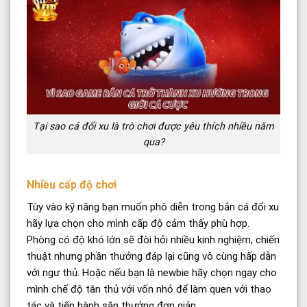
Tại sao cá đổi xu là trò chơi được yêu thích nhiều năm
qua?
Nhiều cấp độ chơi
Tùy vào kỹ năng bạn muốn phô diễn trong bắn cá đổi xu
hãy lựa chọn cho mình cấp độ cảm thấy phù hợp.
Phòng có độ khó lớn sẽ đòi hỏi nhiều kinh nghiệm, chiến
thuật nhưng phần thưởng đáp lại cũng vô cùng hấp dẫn
với ngư thủ. Hoặc nếu bạn là newbie hãy chọn ngay cho
mình chế độ tân thủ với vốn nhỏ để làm quen với thao
tác và tiến hành săn thưởng đơn giản.