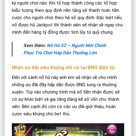
kỳ người chơi nào. Khi tổ hợp thành công các tổ hợp
biểu tượng theo quy định nền tảng sẽ thanh toán tiền
cược cho người chơi theo hệ số quy định. Đặc biệt nếu
nổ được hũ Jackpot thì thành viên sẽ nhận về ngay cho
mình đến hàng tỷ đồng được tích lũy từ quỹ chung.
Xem thêm:
Nổ Hũ 52 – Người Mới Chinh
Phục Trò Chơi Hấp Dẫn Thưởng Lớn
Nhận ưu đãi siêu khủng chỉ có tại BNG điện tử
Đến với sảnh nổ hũ này anh em sẽ nhận về cho mình
những ưu đãi đầy hấp dẫn được BNG tung ra thường
xuyên. Tùy vào chương trình mà số tiền nhận được sẽ
có sự khác biệt và gia tăng đáng kể số vốn cho thành
viên. Bên cạnh đó còn có các ưu đãi giới thiệu, hoàn
cược siêu khủng cho bet thủ.