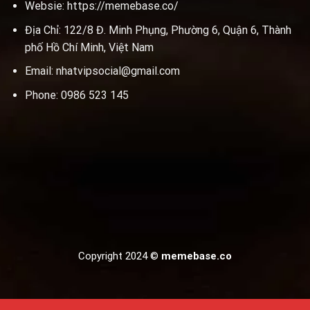
Websie:
https://memebase.co/
Địa Chỉ: 122/8 Đ. Minh Phụng, Phường 6, Quận 6, Thành
phố Hồ Chí Minh, Việt Nam
Email:
nhatvipsocial@gmail.com
Phone: 0986 523 145
Copyright 2024 ©
memebase.co