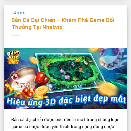
BẮN CÁ
Bắn Cá Đại Chiến – Khám Phá Game Đổi
Thưởng Tại Nhatvip
Bắn cá đại chiến được biết đến là một trong những loại
game cá cược được yêu thích trong cộng đồng cược