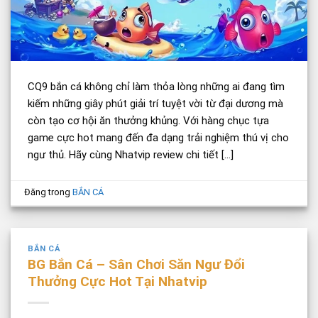
CQ9 bắn cá không chỉ làm thỏa lòng những ai đang tìm
kiếm những giây phút giải trí tuyệt vời từ đại dương mà
còn tạo cơ hội ăn thưởng khủng. Với hàng chục tựa
game cực hot mang đến đa dạng trải nghiệm thú vị cho
ngư thủ. Hãy cùng Nhatvip review chi tiết […]
Đăng trong
BẮN CÁ
BẮN CÁ
BG Bắn Cá – Sân Chơi Săn Ngư Đổi
Thưởng Cực Hot Tại Nhatvip