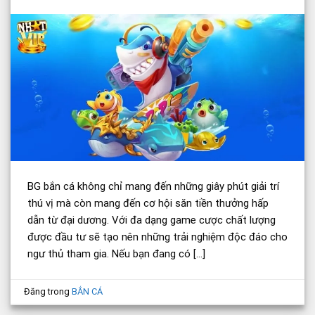
BG bắn cá không chỉ mang đến những giây phút giải trí
thú vị mà còn mang đến cơ hội săn tiền thưởng hấp
dẫn từ đại dương. Với đa dạng game cược chất lượng
được đầu tư sẽ tạo nên những trải nghiệm độc đáo cho
ngư thủ tham gia. Nếu bạn đang có […]
Đăng trong
BẮN CÁ