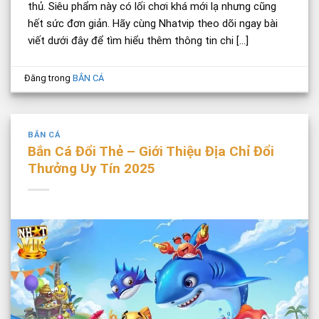
thủ. Siêu phẩm này có lối chơi khá mới lạ nhưng cũng
hết sức đơn giản. Hãy cùng Nhatvip theo dõi ngay bài
viết dưới đây để tìm hiểu thêm thông tin chi […]
Đăng trong
BẮN CÁ
BẮN CÁ
Bắn Cá Đổi Thẻ – Giới Thiệu Địa Chỉ Đổi
Thưởng Uy Tín 2025