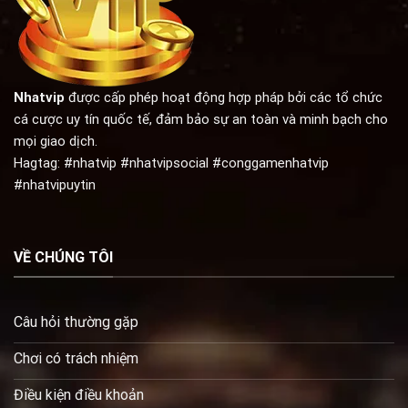
Nhatvip
được cấp phép hoạt động hợp pháp bởi các tổ chức
cá cược uy tín quốc tế, đảm bảo sự an toàn và minh bạch cho
mọi giao dịch.
Hagtag: #nhatvip #nhatvipsocial #conggamenhatvip
#nhatvipuytin
VỀ CHÚNG TÔI
Câu hỏi thường gặp
Chơi có trách nhiệm
Điều kiện điều khoản