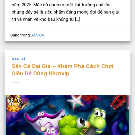
năm 2025. Mặc dù chưa ra mắt thị trường quá lâu
nhưng đây sẽ là siêu phẩm đáng mong đợi để bạn giải
trí và nhận về kho báu khủng từ […]
Đăng trong
BẮN CÁ
BẮN CÁ
Săn Cá Đại Gia – Khám Phá Cách Chơi
Siêu Dễ Cùng Nhatvip