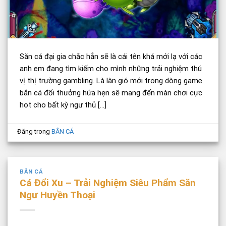
Săn cá đại gia chắc hẳn sẽ là cái tên khá mới lạ với các
anh em đang tìm kiếm cho mình những trải nghiệm thú
vị thị trường gambling. Là làn gió mới trong dòng game
bắn cá đổi thưởng hứa hẹn sẽ mang đến màn chơi cực
hot cho bất kỳ ngư thủ […]
Đăng trong
BẮN CÁ
BẮN CÁ
Cá Đổi Xu – Trải Nghiệm Siêu Phẩm Săn
Ngư Huyền Thoại