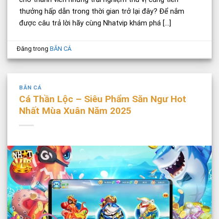
thưởng hấp dẫn trong thời gian trở lại đây? Để nắm
được câu trả lời hãy cùng Nhatvip khám phá […]
Đăng trong
BẮN CÁ
BẮN CÁ
Cá Thần Lộc – Siêu Phẩm Săn Ngư Hot
Nhất Mùa Xuân Năm 2025