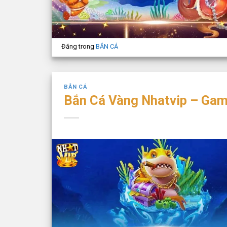
Đăng trong
BẮN CÁ
BẮN CÁ
Bắn Cá Vàng Nhatvip – Ga