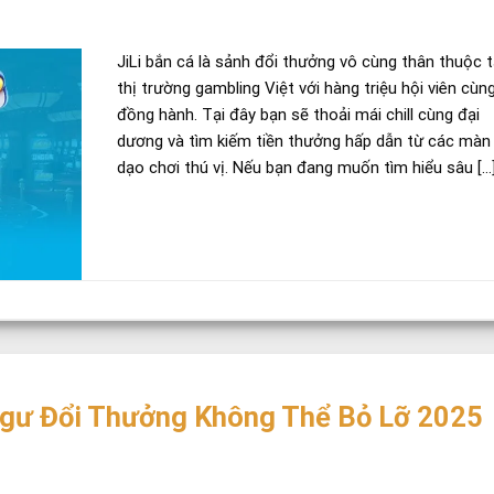
JiLi bắn cá là sảnh đổi thưởng vô cùng thân thuộc t
thị trường gambling Việt với hàng triệu hội viên cùn
đồng hành. Tại đây bạn sẽ thoải mái chill cùng đại
dương và tìm kiếm tiền thưởng hấp dẫn từ các màn
dạo chơi thú vị. Nếu bạn đang muốn tìm hiểu sâu […
Ngư Đổi Thưởng Không Thể Bỏ Lỡ 2025