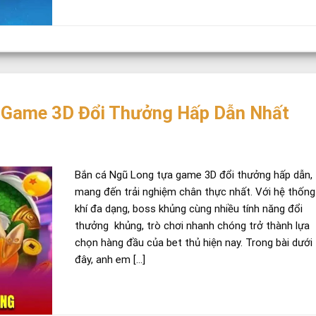
 Game 3D Đổi Thưởng Hấp Dẫn Nhất
Bắn cá Ngũ Long tựa game 3D đổi thưởng hấp dẫn,
mang đến trải nghiệm chân thực nhất. Với hệ thống
khí đa dạng, boss khủng cùng nhiều tính năng đổi
thưởng khủng, trò chơi nhanh chóng trở thành lựa
chọn hàng đầu của bet thủ hiện nay. Trong bài dưới
đây, anh em […]