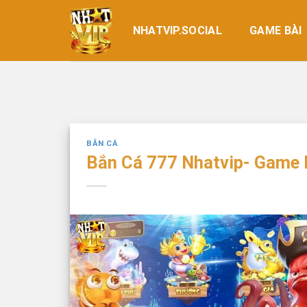
Bỏ
qua
NHATVIP.SOCIAL
GAME BÀI
nội
dung
BẮN CÁ
Bắn Cá 777 Nhatvip- Game 