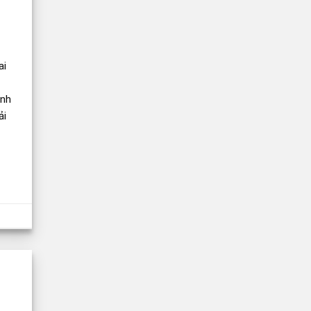
ai
ảnh
ải