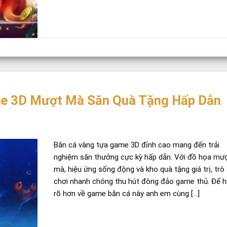
me 3D Mượt Mà Săn Quà Tặng Hấp Dẫn
Bắn cá vàng tựa game 3D đỉnh cao mang đến trải
nghiệm săn thưởng cực kỳ hấp dẫn. Với đồ họa mư
mà, hiệu ứng sống động và kho quà tặng giá trị, trò
chơi nhanh chóng thu hút đông đảo game thủ. Để h
rõ hơn về game bắn cá này anh em cùng […]