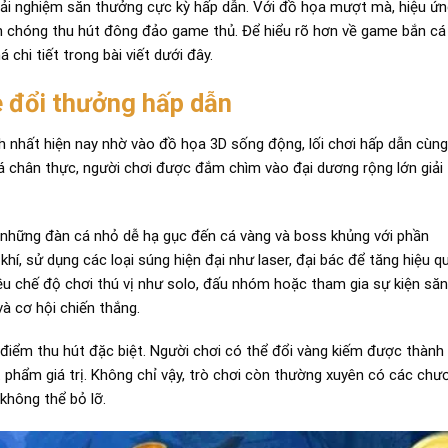
i nghiệm săn thưởng cực kỳ hấp dẫn. Với đồ họa mượt mà, hiệu ứn
anh chóng thu hút đông đảo game thủ. Để hiểu rõ hơn về game bắn cá
chi tiết trong bài viết dưới đây.
e đổi thưởng hấp dẫn
 nhất hiện nay nhờ vào đồ họa 3D sống động, lối chơi hấp dẫn cùng
á chân thực, người chơi được đắm chìm vào đại dương rộng lớn giải t
 những đàn cá nhỏ dễ hạ gục đến cá vàng và boss khủng với phần
khí, sử dụng các loại súng hiện đại như laser, đại bác để tăng hiệu q
ều chế độ chơi thú vị như solo, đấu nhóm hoặc tham gia sự kiện săn
và cơ hội chiến thắng.
điểm thu hút đặc biệt. Người chơi có thể đổi vàng kiếm được thành
 phẩm giá trị. Không chỉ vậy, trò chơi còn thường xuyên có các chư
không thể bỏ lỡ.