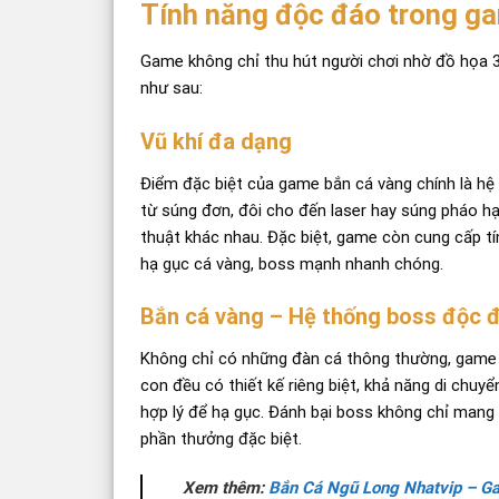
Tính năng độc đáo trong ga
Game không chỉ thu hút người chơi nhờ đồ họa 3
như sau:
Vũ khí đa dạng
Điểm đặc biệt của game bắn cá vàng chính là hệ 
từ súng đơn, đôi cho đến laser hay súng pháo hạn
thuật khác nhau. Đặc biệt, game còn cung cấp tí
hạ gục cá vàng, boss mạnh nhanh chóng.
Bắn cá vàng – Hệ thống boss độc 
Không chỉ có những đàn cá thông thường, game c
con đều có thiết kế riêng biệt, khả năng di chuyể
hợp lý để hạ gục. Đánh bại boss không chỉ mang
phần thưởng đặc biệt.
Xem thêm:
Bắn Cá Ngũ Long Nhatvip – G