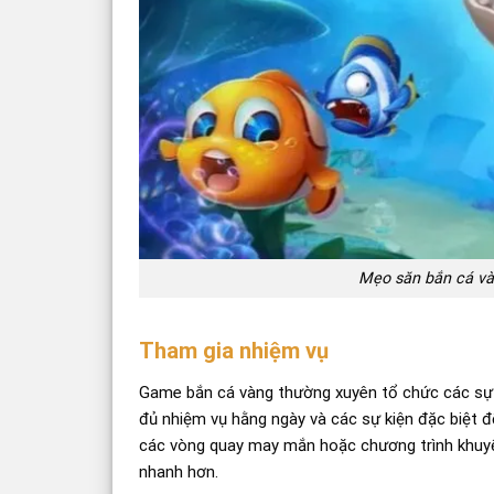
Mẹo săn bắn cá vàn
Tham gia nhiệm vụ
Game bắn cá vàng thường xuyên tổ chức các sự k
đủ nhiệm vụ hằng ngày và các sự kiện đặc biệt 
các vòng quay may mắn hoặc chương trình khuyến
nhanh hơn.