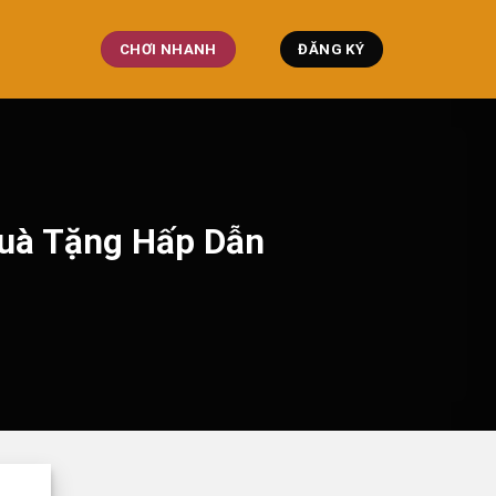
CHƠI NHANH
ĐĂNG KÝ
Quà Tặng Hấp Dẫn