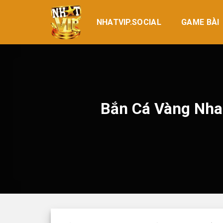
Bỏ
qua
NHATVIP.SOCIAL
GAME BÀI
nội
dung
Bắn Cá Vàng Nha