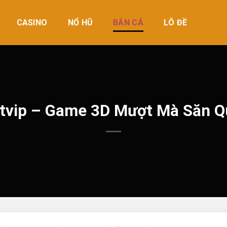
CASINO
NỔ HŨ
BẮN CÁ
LÔ ĐỀ
tvip – Game 3D Mượt Mà Săn 