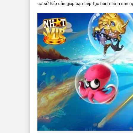
cơ sở hấp dẫn giúp bạn tiếp tục hành trình săn 