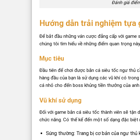
Đánh giá điểm
Hướng dẫn trải nghiệm tựa 
Để bắt đầu những ván cược đẳng cấp với game s
chúng tôi tìm hiểu về những điểm quan trọng nà
Mục tiêu
Đầu tiên để chơi được bắn cá siêu tốc ngư thủ c
hàng đầu của bạn là sử dụng các vũ khí có trong
cá nhỏ cho đến boss khủng tiền thưởng của anh
Vũ khí sử dụng
Đối với game bắn cá siêu tốc thành viên sẽ tận 
chức năng. Có thể kể đến một số dạng đặc biệt 
Súng thường: Trang bị cơ bản của ngư thủ k