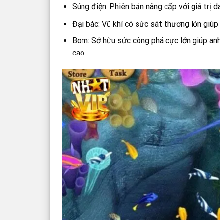
Súng điện: Phiên bản nâng cấp với giá trị 
Đại bác: Vũ khí có sức sát thương lớn giúp
Bom: Sở hữu sức công phá cực lớn giúp anh 
cao.