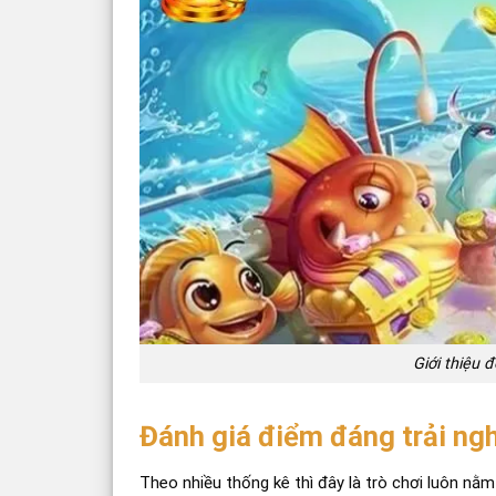
Giới thiệu 
Đánh giá điểm đáng trải ngh
Theo nhiều thống kê thì đây là trò chơi luôn nằ