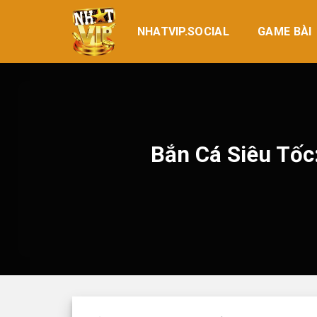
Bỏ
qua
NHATVIP.SOCIAL
GAME BÀI
nội
dung
Bắn Cá Siêu Tốc