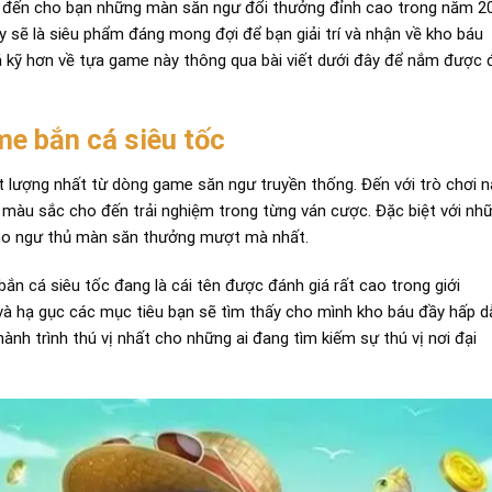
g đến cho bạn những màn săn ngư đổi thưởng đỉnh cao trong năm 2
 sẽ là siêu phẩm đáng mong đợi để bạn giải trí và nhận về kho báu
kỹ hơn về tựa game này thông qua bài viết dưới đây để nắm được 
me bắn cá siêu tốc
t lượng nhất từ dòng game săn ngư truyền thống. Đến với trò chơi n
 màu sắc cho đến trải nghiệm trong từng ván cược. Đặc biệt với nh
cho ngư thủ màn săn thưởng mượt mà nhất.
n cá siêu tốc đang là cái tên được đánh giá rất cao trong giới
và hạ gục các mục tiêu bạn sẽ tìm thấy cho mình kho báu đầy hấp d
nh trình thú vị nhất cho những ai đang tìm kiếm sự thú vị nơi đại