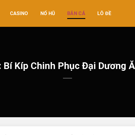
CASINO
NỔ HŨ
BẮN CÁ
LÔ ĐỀ
: Bí Kíp Chinh Phục Đại Dương