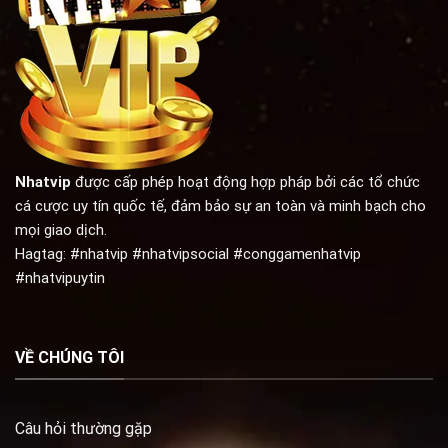
Nhatvip
được cấp phép hoạt động hợp pháp bởi các tổ chức
cá cược uy tín quốc tế, đảm bảo sự an toàn và minh bạch cho
mọi giao dịch.
Hagtag: #nhatvip #nhatvipsocial #conggamenhatvip
#nhatvipuytin
VỀ CHÚNG TÔI
Câu hỏi thường gặp