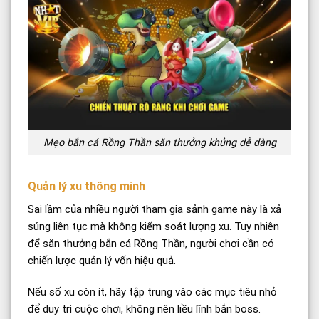
Mẹo bắn cá Rồng Thần săn thưởng khủng dễ dàng
Quản lý xu thông minh
Sai lầm của nhiều người tham gia sảnh game này là xả
súng liên tục mà không kiểm soát lượng xu. Tuy nhiên
để săn thưởng bắn cá Rồng Thần, người chơi cần có
chiến lược quản lý vốn hiệu quả.
Nếu số xu còn ít, hãy tập trung vào các mục tiêu nhỏ
để duy trì cuộc chơi, không nên liều lĩnh bắn boss.