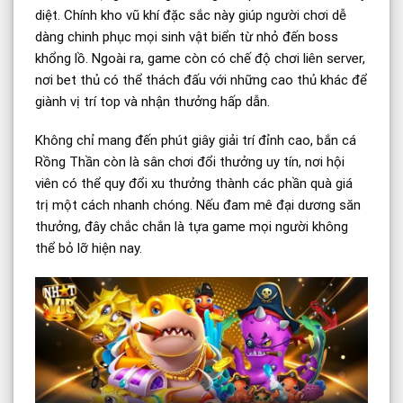
diệt. Chính kho vũ khí đặc sắc này giúp người chơi dễ
dàng chinh phục mọi sinh vật biển từ nhỏ đến boss
khổng lồ. Ngoài ra, game còn có chế độ chơi liên server,
nơi bet thủ có thể thách đấu với những cao thủ khác để
giành vị trí top và nhận thưởng hấp dẫn.
Không chỉ mang đến phút giây giải trí đỉnh cao, bắn cá
Rồng Thần còn là sân chơi đổi thưởng uy tín, nơi hội
viên có thể quy đổi xu thưởng thành các phần quà giá
trị một cách nhanh chóng. Nếu đam mê đại dương săn
thưởng, đây chắc chắn là tựa game mọi người không
thể bỏ lỡ hiện nay.