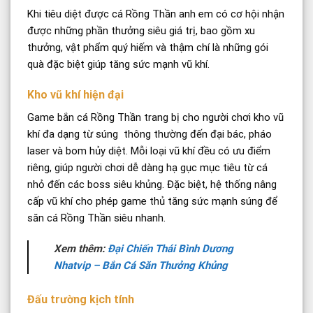
Khi tiêu diệt được cá Rồng Thần anh em có cơ hội nhận
được những phần thưởng siêu giá trị, bao gồm xu
thưởng, vật phẩm quý hiếm và thậm chí là những gói
quà đặc biệt giúp tăng sức mạnh vũ khí.
Kho vũ khí hiện đại
Game bắn cá Rồng Thần trang bị cho người chơi kho vũ
khí đa dạng từ súng thông thường đến đại bác, pháo
laser và bom hủy diệt. Mỗi loại vũ khí đều có ưu điểm
riêng, giúp người chơi dễ dàng hạ gục mục tiêu từ cá
nhỏ đến các boss siêu khủng. Đặc biệt, hệ thống nâng
cấp vũ khí cho phép game thủ tăng sức mạnh súng để
săn cá Rồng Thần siêu nhanh.
Xem thêm:
Đại Chiến Thái Bình Dương
Nhatvip – Bắn Cá Săn Thưởng Khủng
Đấu trường kịch tính